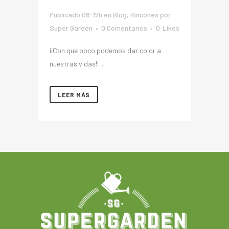
Publicado 08:17h
en
Blog
,
Rincones
por
Super Garden
0 Comentarios
0
Likes
¡¡Con que poco podemos dar color a
nuestras vidas!! ...
LEER MÁS