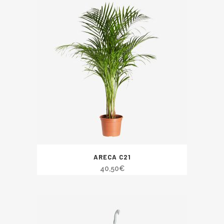
ARECA C21
40,50
€