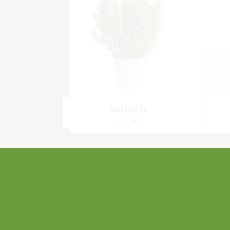
ROMERO 1L
4,75
€