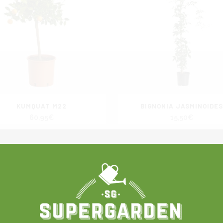
KUMQUAT M22
BIGNONIA JASMINOIDES
60,95
€
15,50
€