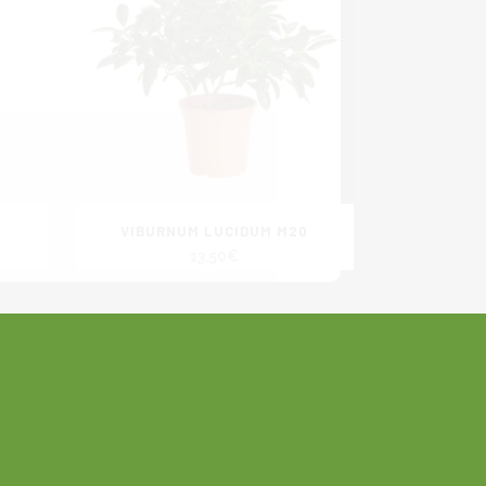
VIBURNUM LUCIDUM M20
13,50
€