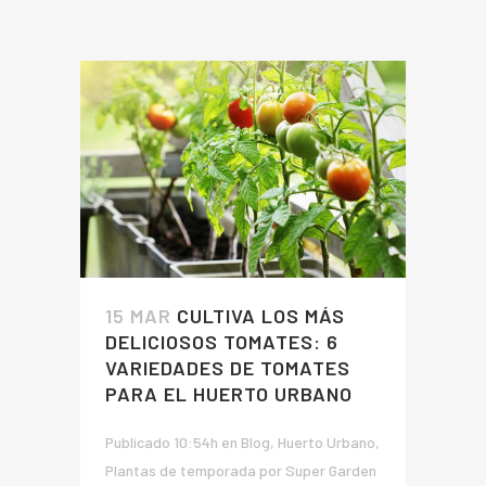
15 MAR
CULTIVA LOS MÁS
DELICIOSOS TOMATES: 6
VARIEDADES DE TOMATES
PARA EL HUERTO URBANO
Publicado 10:54h
en
Blog
,
Huerto Urbano
,
Plantas de temporada
por
Super Garden