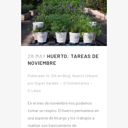
28 MAY
HUERTO: TAREAS DE
NOVIEMBRE
Publicado 14:31h
en
Blog
,
Huerto Urbano
por
Super Garden
0 Comentarios
0
Likes
En el mes de noviembre nos podemos
tomar un respiro. El huerto permanece en
una especie de letargo y los trabajos a
realizar son básicamente de